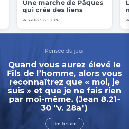
Une marche de Pâques
qui crée des liens
Publié le
23 avril 2026
Pu
Pensée du jour
Quand vous aurez élevé le
Fils de l’homme, alors vous
reconnaîtrez que « moi, je
suis » et que je ne fais rien
par moi-même. (Jean 8.21-
30 "v. 28a")
Lire la suite