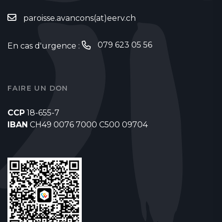
paroisse.avancons(at)eerv.ch
079 623 05 56
En cas d'urgence :
FAIRE UN DON
CCP
18-655-7
IBAN
CH49 0076 7000 C500 09704