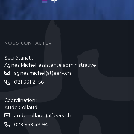
NOUS CONTACTER
Secrétariat :
Agnès Michel, assistante administrative
agnes.michel(at)eerv.ch
021 331 21 56
Coordination :
Aude Collaud
aude.collaud(at)eerv.ch
079 959 48 94