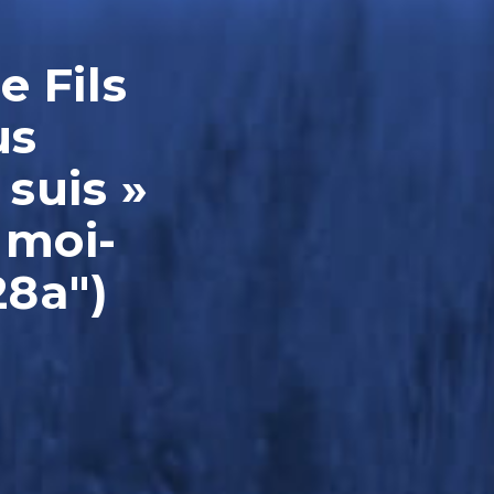
e Fils
us
 suis »
 moi-
28a")