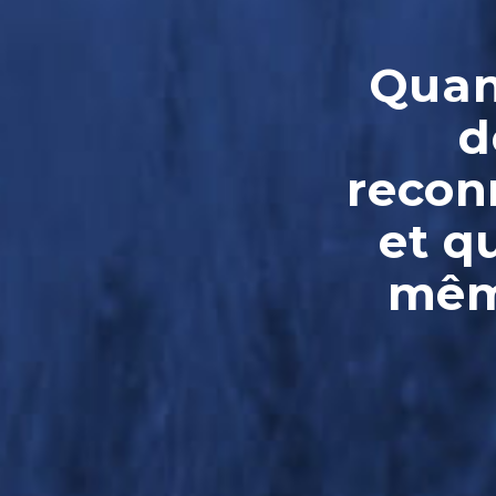
Quand
d
reconn
et q
même