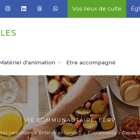
Vos lieux de culte
Égl
LLES
Matériel d'animation
Etre accompagné
VIE COMMUNAUTAIRE, EERV
ités cantonales
Enfance et familleS
Evénements
Repas R