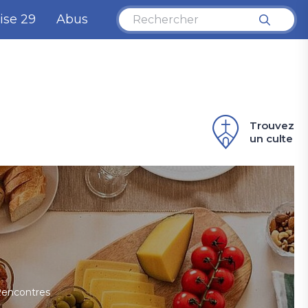
ise 29
Abus
Trouvez
un culte
encontres