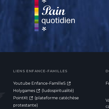
LIENS ENFANCE-FAMILLES
D
Youtube Enfance-FamilleS
F
Holygames
(ludospiritualité)
PointKt
(plateforme catéchèse
V
protestante)
c