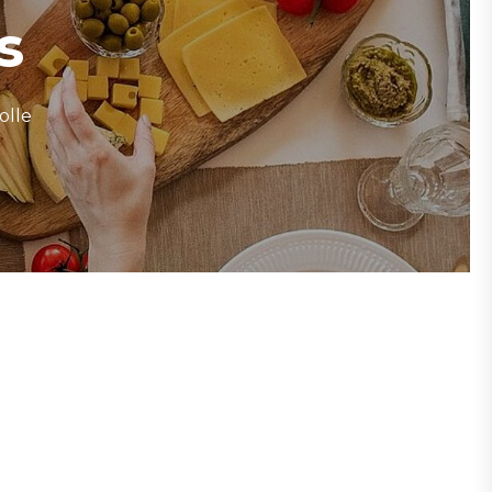
s
lle