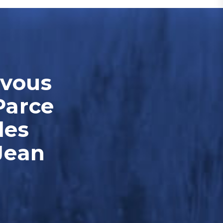
-vous
Parce
les
Jean