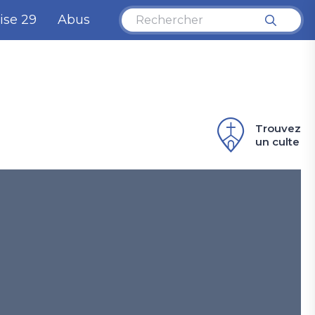
ise 29
Abus
Trouvez
un culte