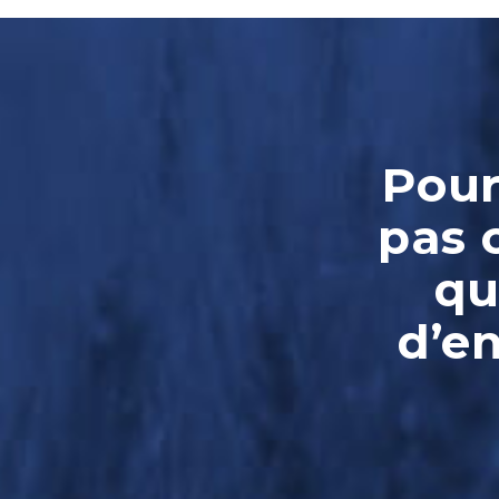
Pour
pas 
qu
d’e