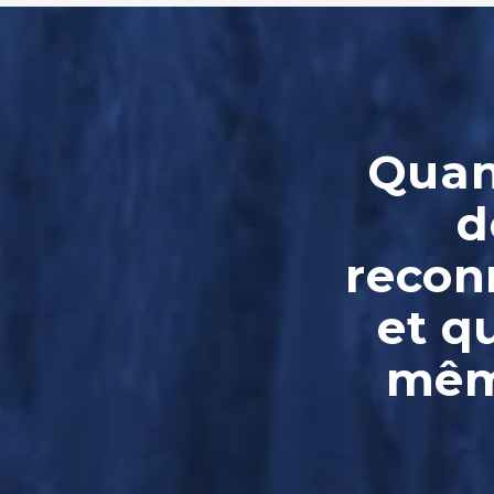
Quand
d
reconn
et q
même