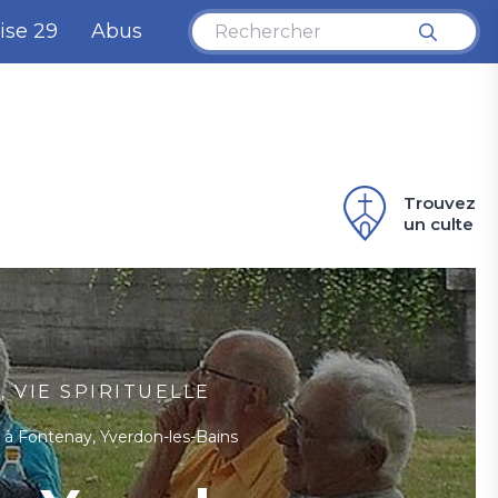
ise 29
Abus
Trouvez
un culte
, VIE SPIRITUELLE
e à Fontenay, Yverdon-les-Bains