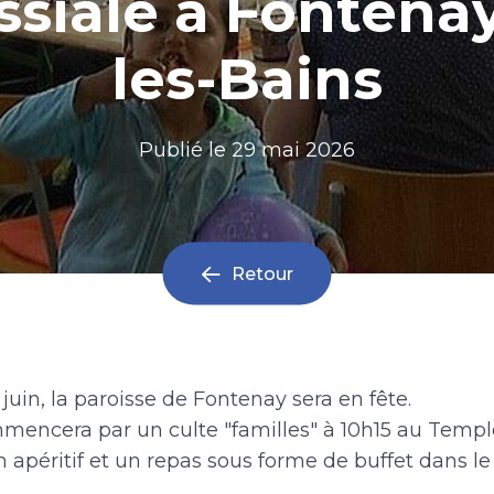
ssiale à Fontena
les-Bains
Publié le
29 mai 2026
Retour
uin, la paroisse de Fontenay sera en fête.
mencera par un culte "familles" à 10h15 au Templ
un apéritif et un repas sous forme de buffet dans le 