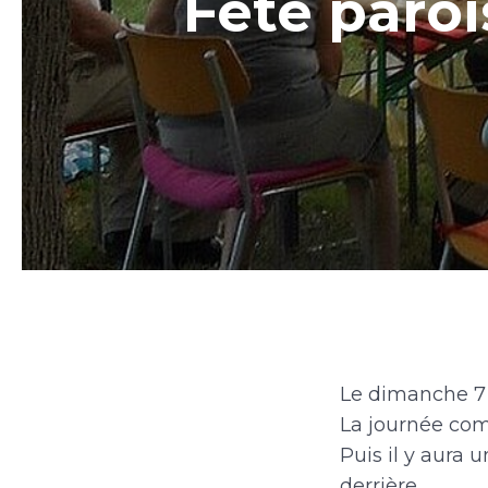
Fête paroi
Le dimanche 7 j
La journée com
Puis il y aura 
derrière.