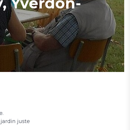
y, Yverdon-
e.
jardin juste