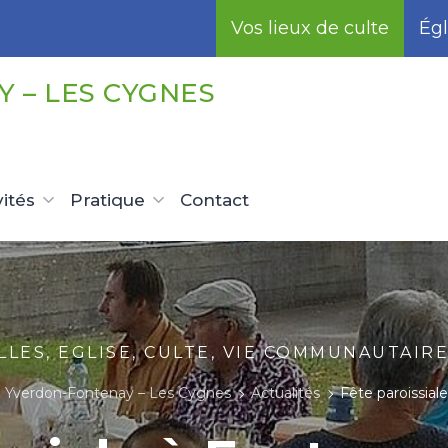
Vos lieux de culte
Égl
 – LES CYGNES
vités
Pratique
Contact
LES, EGLISE, CULTE, VIE COMMUNAUTAIRE
Yverdon-Fontenay – Les Cygnes
Actualités
Fête paroissial