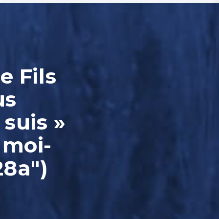
e Fils
us
 suis »
 moi-
28a")