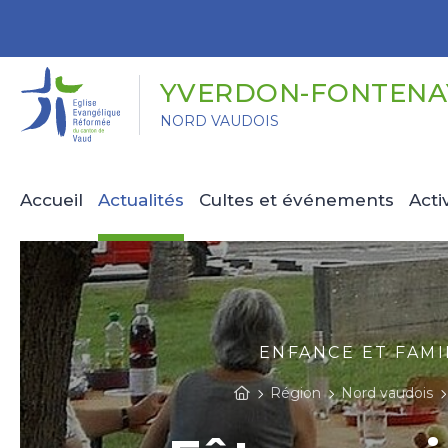
Panneau de gestion des cookies
YVERDON-FONTENAY
NORD VAUDOIS
Accueil
Actualités
Cultes et événements
Acti
ENFANCE ET FAMIL
Région
Nord vaudois