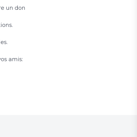
ire un don
ions.
es.
vos amis: