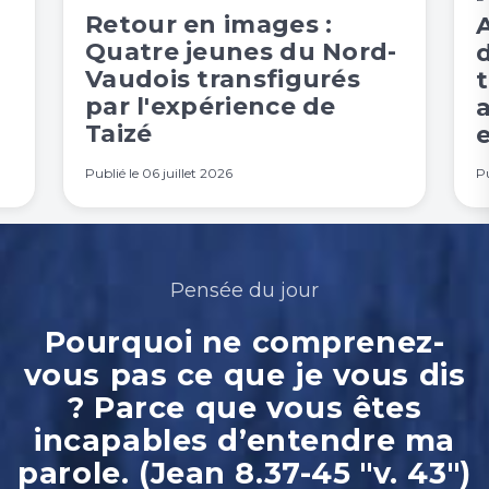
Retour en images :
Quatre jeunes du Nord-
Vaudois transfigurés
t
par l'expérience de
Taizé
e
Publié le
06 juillet 2026
Pu
Pensée du jour
Pourquoi ne comprenez-
vous pas ce que je vous dis
? Parce que vous êtes
incapables d’entendre ma
parole. (Jean 8.37-45 "v. 43")