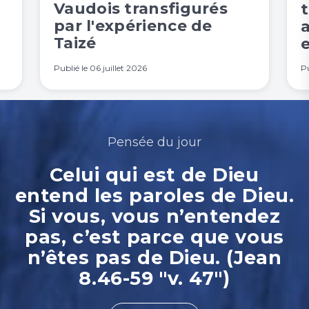
Vaudois transfigurés
t
par l'expérience de
Taizé
e
Publié le
06 juillet 2026
Pu
Pensée du jour
Celui qui est de Dieu
entend les paroles de Dieu.
Si vous, vous n’entendez
pas, c’est parce que vous
n’êtes pas de Dieu. (Jean
8.46-59 "v. 47")