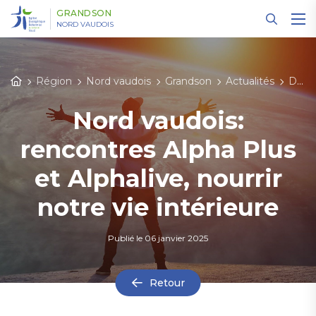
Panneau de gestion des cookies
GRANDSON
NORD VAUDOIS
Région
Nord vaudois
Grandson
Actualités
Détail des actualités
Nord vaudois:
rencontres Alpha Plus
et Alphalive, nourrir
notre vie intérieure
Publié le
06 janvier 2025
Retour