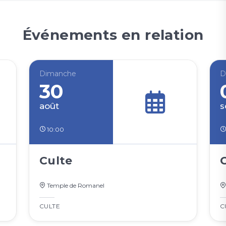
Événements en relation
Dimanche
D
30
août
s
10:00
Culte
Temple de Romanel
CULTE
C