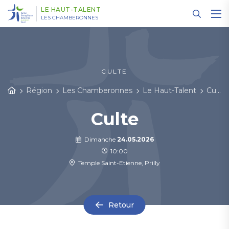
Panneau de gestion des cookies
LE HAUT-TALENT
LES CHAMBERONNES
CULTE
Région
Les Chamberonnes
Le Haut-Talent
Cultes et événements
Culte
Dimanche
24.05.2026
10:00
Temple Saint-Etienne, Prilly
Retour