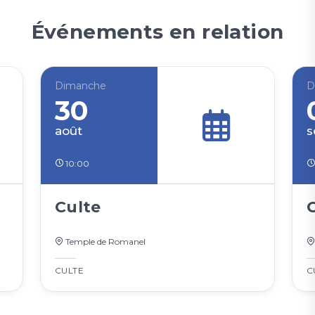
Événements en relation
Dimanche
D
30
août
s
10:00
Culte
Temple de Romanel
CULTE
C