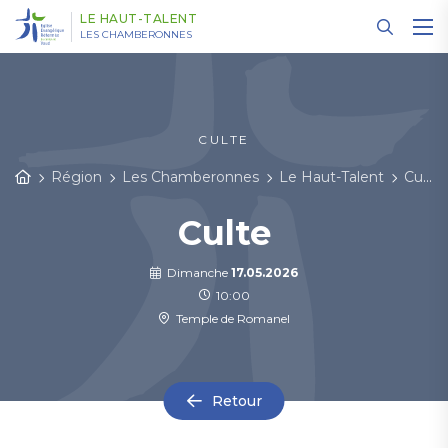
Panneau de gestion des cookies
LE HAUT-TALENT
LES CHAMBERONNES
CULTE
Région
Les Chamberonnes
Le Haut-Talent
Cultes et événements
Culte
Dimanche
17.05.2026
10:00
Temple de Romanel
Retour