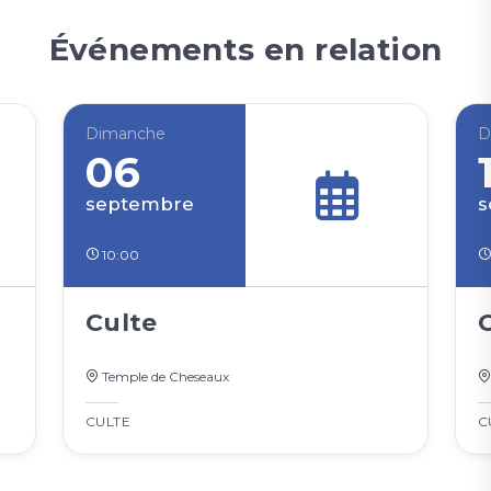
Événements en relation
Dimanche
D
06
septembre
s
10:00
Culte
Temple de Cheseaux
CULTE
C