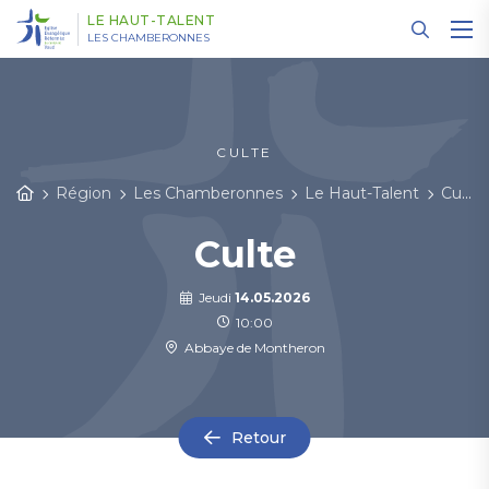
Panneau de gestion des cookies
LE HAUT-TALENT
LES CHAMBERONNES
CULTE
Région
Les Chamberonnes
Le Haut-Talent
Cultes et événements
Culte
Jeudi
14.05.2026
10:00
Abbaye de Montheron
Retour