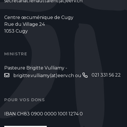
secretariat.lehauttalent(at)eerv.ch
Centre œcuménique de Cugy
Rue du Village 24
1053 Cugy
MINISTRE
Pasteure Brigitte Vulliamy -
021 331 56 22
brigitte.vulliamy(at)eerv.ch
ou
POUR VOS DONS
IBAN CH83 0900 0000 1001 1274 0