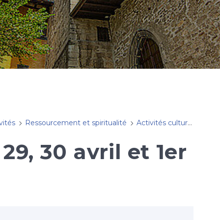
vités
Ressourcement et spiritualité
Activités culturelles
50
29, 30 avril et 1er