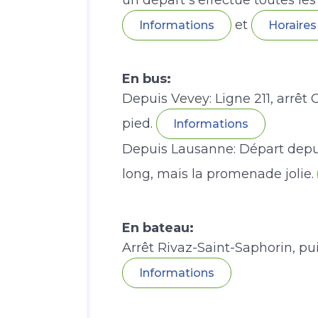
un départ s'effectue toutes les
et
Informations
Horaires
En bus:
Depuis Vevey: Ligne 211, arrêt
pied.
Informations
Depuis Lausanne: Départ depuis C
long, mais la promenade jolie.
En bateau:
Arrêt Rivaz-Saint-Saphorin, pui
Informations