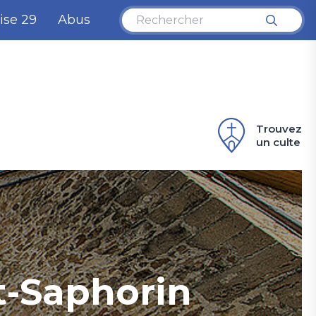
ise 29
Abus
Trouvez
un culte
nt-Saphorin