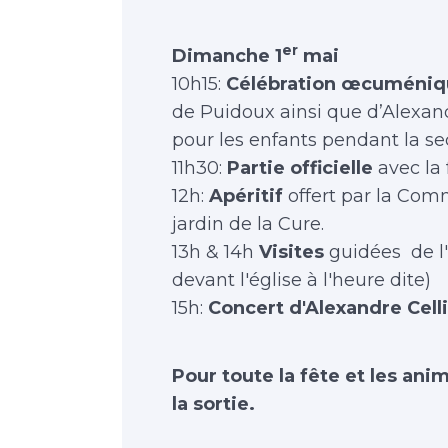
er
Dimanche 1
mai
10h15:
Célébration œcuméniq
de Puidoux ainsi que d’Alexand
pour les enfants pendant la se
11h30:
Partie officielle
avec la
12h:
Apéritif
offert par la Co
jardin de la Cure.
13h & 14h
Visites
guidées de l'é
devant l'église à l'heure dite)
15h:
Concert d'Alexandre Celli
Pour toute la fête et les ani
la sortie.