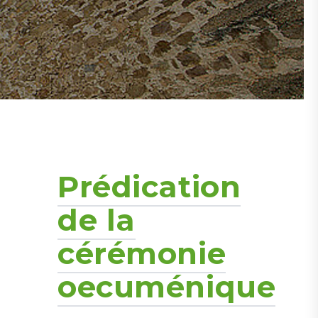
Prédication
0 ans de l'église de Saint-Saphorin
de la
cérémonie
oecuménique