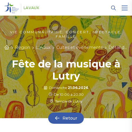
Panneau de gestion des cookies
LAVAUX
VIE COMMUNAUTAIRE, CONCERT, SPECTACLE,
FAMILLE
Région
Lavaux
Cultes et événements
Détail des événements
Fête de la musique à
Lutry
Dimanche
21.06.2026
De 10:00 à 20:30
Temple de Lutry
Retour