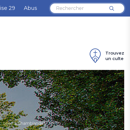
ise 29
Abus
Trouvez
un culte
ec cène à Chamblandes