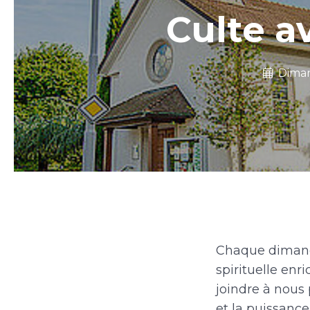
Culte 
Dima
Chaque dimanc
spirituelle enr
joindre à nous 
et la puissance