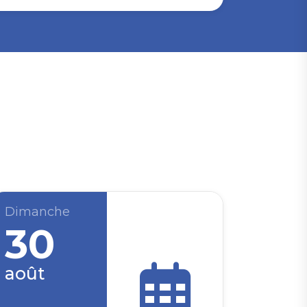
Dimanche
30
août