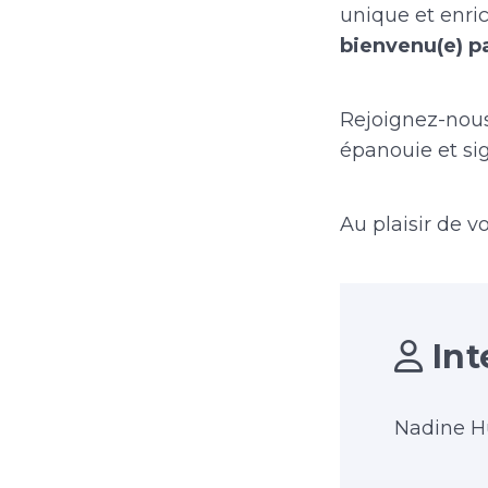
unique et enri
bienvenu(e) p
Rejoignez-nou
épanouie et sig
Au plaisir de v
Int
Nadine H