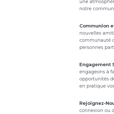
une atmosphère
notre communa
Communion et
nouvelles amit
communauté div
personnes part
Engagement So
engageons à fa
opportunités d
en pratique vo
Rejoignez-Nou
connexion ou d