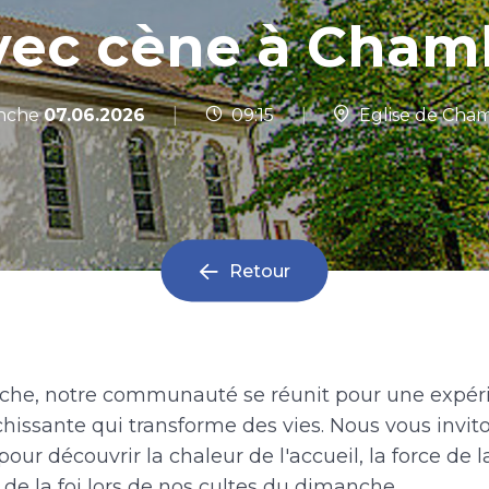
avec cène à Cham
|
nche
07.06.2026
09:15
|
Eglise de Cha
Retour
he, notre communauté se réunit pour une expér
ichissante qui transforme des vies. Nous vous invit
pour découvrir la chaleur de l'accueil, la force d
 de la foi lors de nos cultes du dimanche.