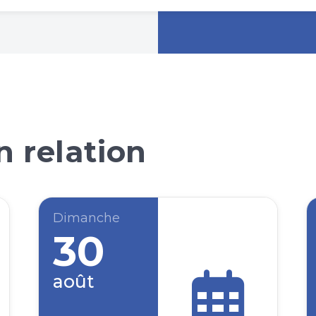
 relation
Dimanche
30
août