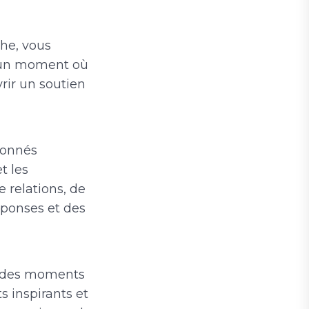
he, vous
t un moment où
vrir un soutien
ionnés
t les
e relations, de
éponses et des
t des moments
 inspirants et