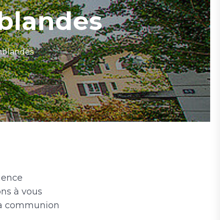
blandes
mblandes
ience
ons à vous
e la communion