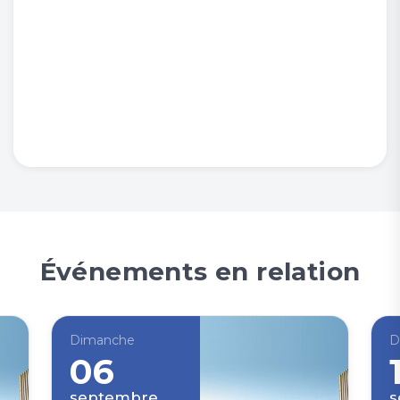
Événements en relation
Dimanche
D
06
septembre
s