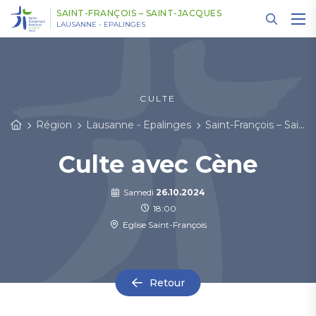
Panneau de gestion des cookies
SAINT-FRANÇOIS – SAINT-JACQUES
LAUSANNE - EPALINGES
CULTE
Région
Lausanne - Epalinges
Saint-François – Saint-Jacques
Culte avec Cène
Samedi
26.10.2024
18:00
Eglise Saint-François
Retour