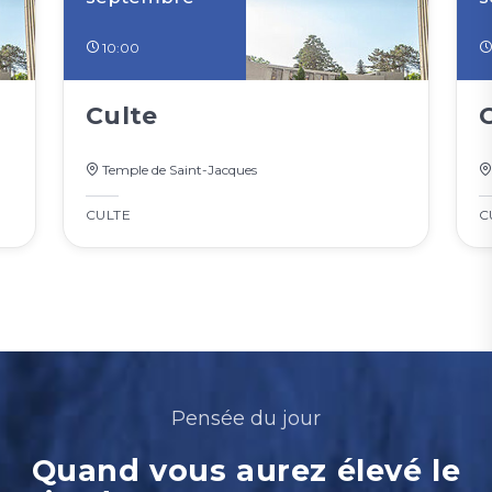
10:00
Culte
Temple de Saint-Jacques
CULTE
C
Pensée du jour
Quand vous aurez élevé le