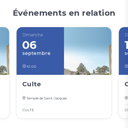
Événements en relation
Dimanche
D
06
septembre
s
10:00
Culte
Temple de Saint-Jacques
CULTE
C