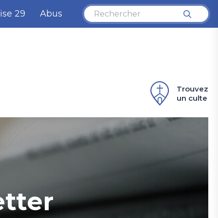
ise 29
Abus
Trouvez
un culte
tter