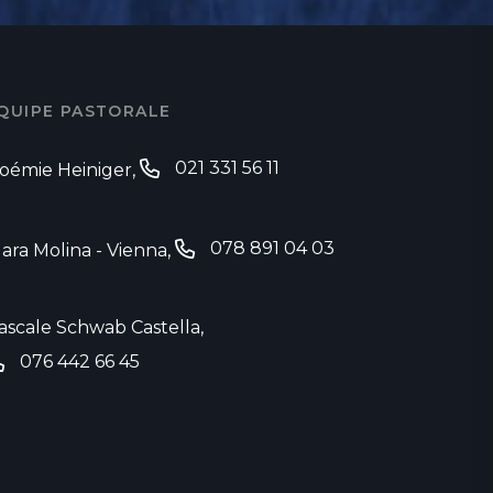
QUIPE PASTORALE
021 331 56 11
oémie Heiniger
,
‬
078 891 04 03
lara Molina - Vienna
, ‭
ascale Schwab Castella,
076 442 66 45