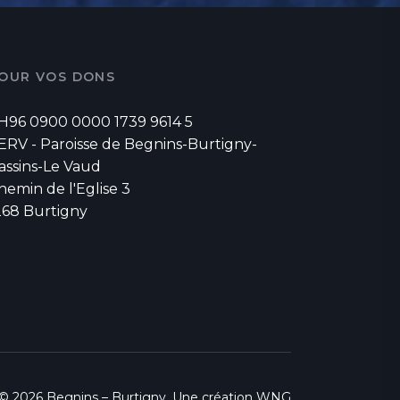
OUR VOS DONS
H96 0900 0000 1739 9614 5
ERV - Paroisse de Begnins-Burtigny-
assins-Le Vaud
hemin de l'Eglise 3
268 Burtigny
© 2026 Begnins – Burtigny. Une création
WNG