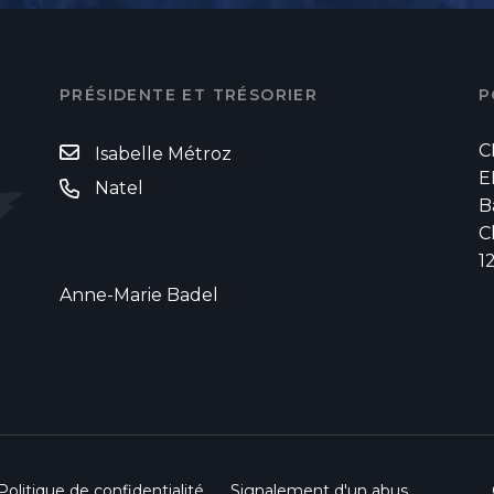
PRÉSIDENTE ET TRÉSORIER
P
C
Isabelle Métroz
E
Natel
B
C
1
Anne-Marie Badel
Politique de confidentialité
Signalement d'un abus