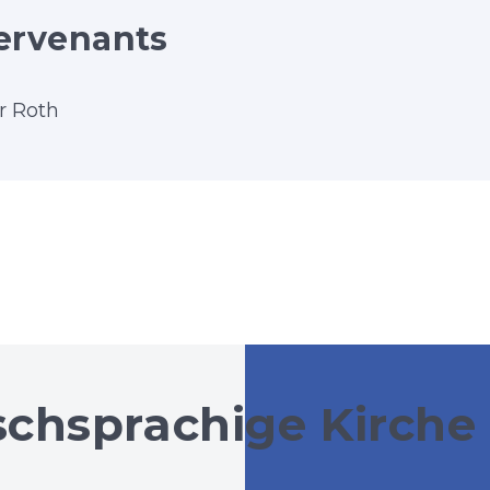
ervenants
r Roth
schsprachige Kirche