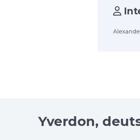
Int
Alexande
Yverdon, deut