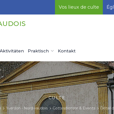
Vos lieux de culte
Égl
AUDOIS
Aktivitäten
Praktisch
Kontakt
CULTE
n
Yverdon - Nord-vaudois
Gottesdienste & Events
Détail