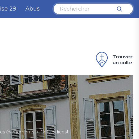
ise 29
Abus
Trouvez
un culte
Eg
d
l
a
d'
 des événements
Gottesdienst