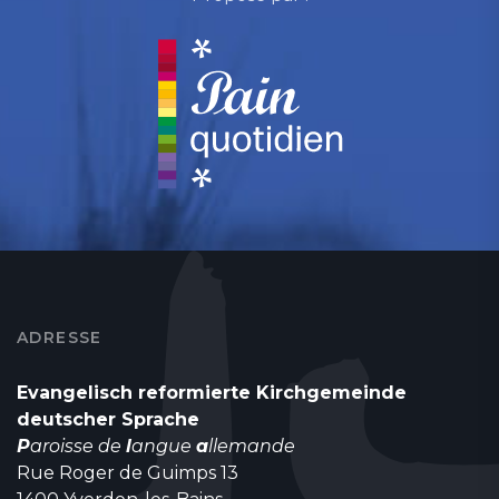
ADRESSE
Evangelisch reformierte Kirchgemeinde
deutscher Sprache
P
aroisse de
l
angue
a
llemande
Rue Roger de Guimps 13