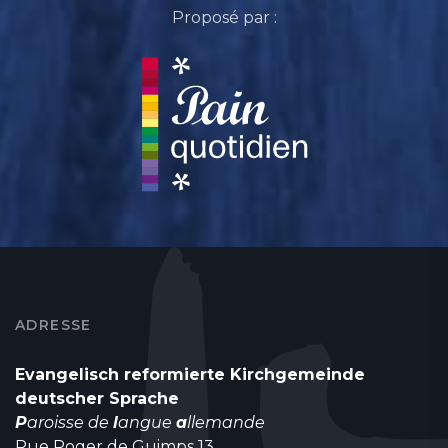
Proposé par :
ADRESSE
Evangelisch reformierte Kirchgemeinde
deutscher Sprache
P
aroisse de
l
angue
a
llemande
Rue Roger de Guimps 13