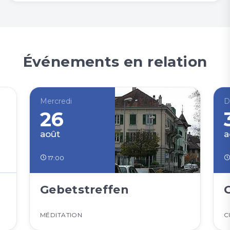
Événements en relation
Mercredi
D
26
août
a
17:00
Gebetstreffen
MÉDITATION
C