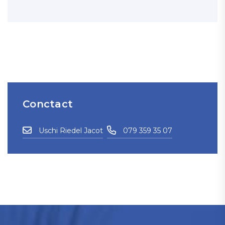
Conctact
Uschi Riedel Jacot
079 359 35 07