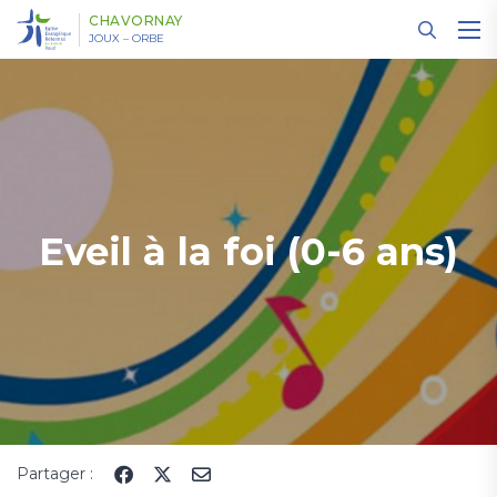
Panneau de gestion des cookies
CHAVORNAY
JOUX – ORBE
Eveil à la foi (0-6 ans)
Partager :