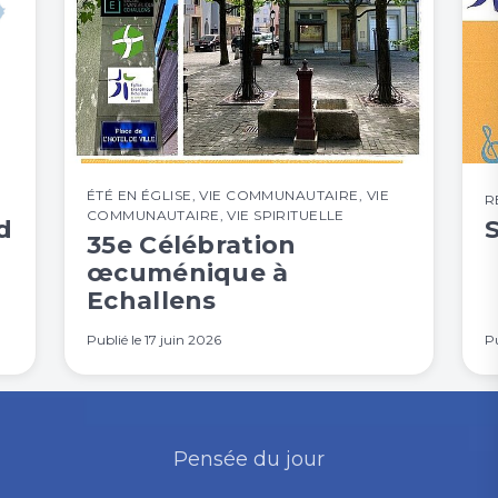
ÉTÉ EN ÉGLISE
,
VIE COMMUNAUTAIRE
,
VIE
R
COMMUNAUTAIRE
,
VIE SPIRITUELLE
d
35e Célébration
œcuménique à
Echallens
Publié le
17 juin 2026
Pu
Pensée du jour