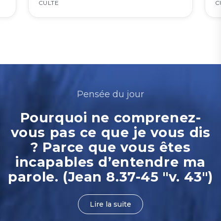
CULTE
C
Pensée du jour
Pourquoi ne comprenez-
vous pas ce que je vous dis
? Parce que vous êtes
incapables d’entendre ma
parole. (Jean 8.37-45 "v. 43")
Lire la suite