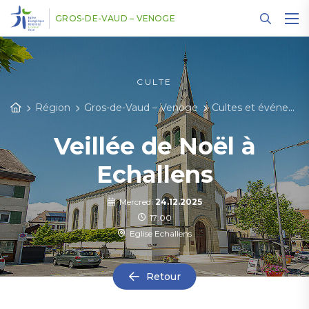
Panneau de gestion des cookies
GROS-DE-VAUD – VENOGE
CULTE
Région
Gros-de-Vaud – Venoge
Cultes et événements
Veillée de Noël à
Echallens
Mercredi
24.12.2025
17:00
Eglise Echallens
Retour