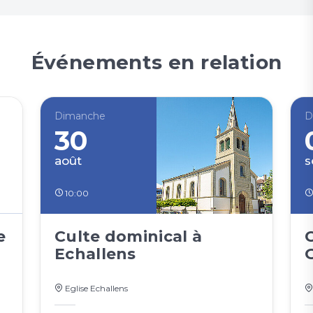
Événements en relation
Dimanche
D
30
août
s
10:00
e
Culte dominical à
Echallens
Eglise Echallens