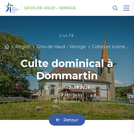
Panneau de gestion des cookies
GROS-DE-VAUD – VENOGE
CULTE
Région
Gros-de-Vaud – Venoge
Cultes et événements
Culte dominical à
Dommartin
Dimanche
31.08.2025
10:00
Dommartin
Retour