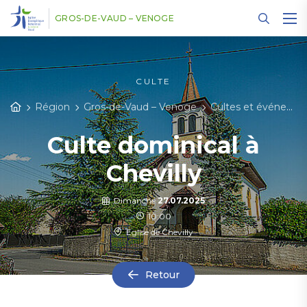
Panneau de gestion des cookies
GROS-DE-VAUD – VENOGE
CULTE
Région
Gros-de-Vaud – Venoge
Cultes et événements
Culte dominical à
Chevilly
Dimanche
27.07.2025
10:00
Eglise de Chevilly
Retour