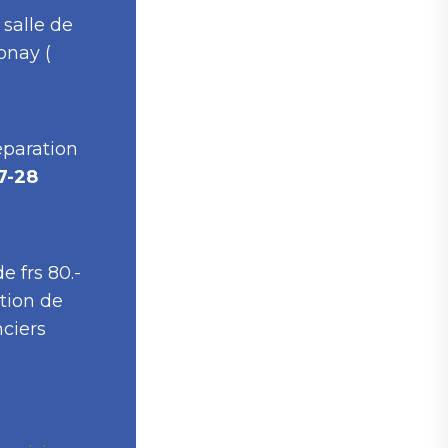
 salle de
onay (
paration
7-28
e frs 80.-
ction de
ciers