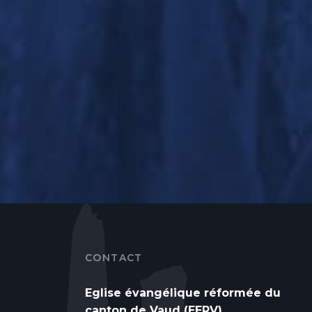
CONTACT
Eglise évangélique réformée du
canton de Vaud (EERV)