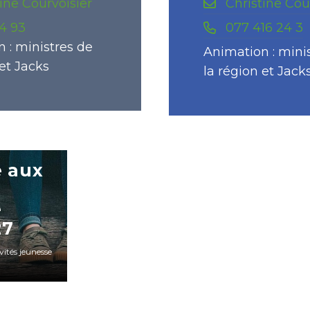
ine Courvoisier
Christine Cou
4 93
077 416 24 3
 : ministres de
Animation : mini
 et Jacks
la région et Jack
e aux
e
27
vités jeunesse