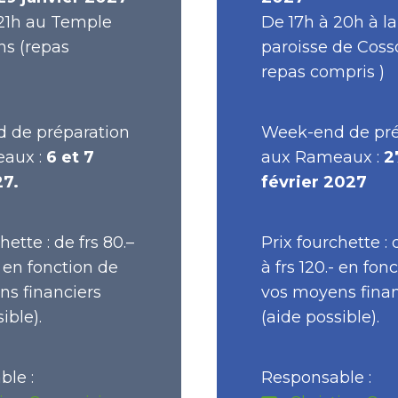
 21h au Temple
De 17h à 20h à la
ns (repas
paroisse de Coss
repas compris )
 de préparation
Week-end de pré
aux :
6 et 7
aux Rameaux :
2
7.
février 2027
hette : de frs 80.–
Prix fourchette : d
– en fonction de
à frs 120.- en fon
s financiers
vos moyens finan
ible).
(aide possible).
le :
Responsable :