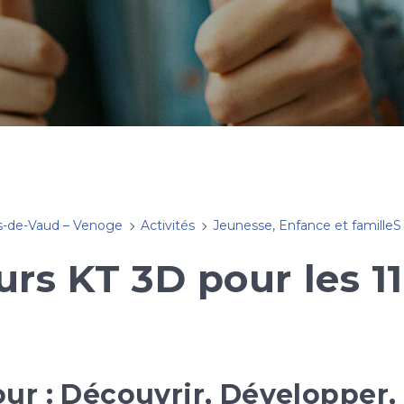
s-de-Vaud – Venoge
Activités
Jeunesse, Enfance et familleS
urs KT 3D pour les 
ur : Découvrir, Développer,