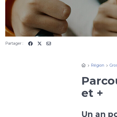
Partager :
Région
Gro
Parco
et +
Un an po