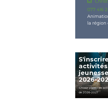
Christ
077 416 2
Animation
la région
S'inscrir
activités
jeuness
2026-20
Choisir parmi les acti
de 2026-2027