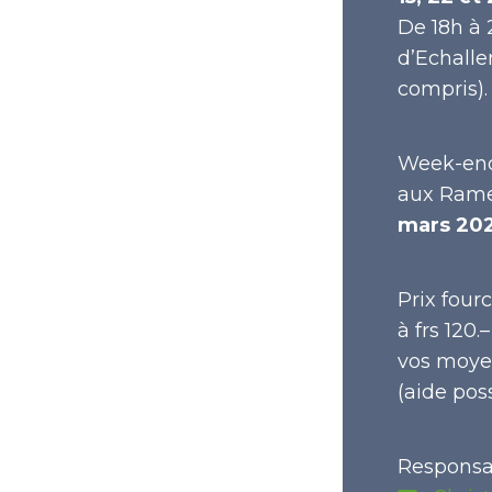
De 18h à
d’Echalle
compris).
Week-end
aux Rame
mars 202
Prix fourc
à frs 120.
vos moyen
(aide poss
Responsab