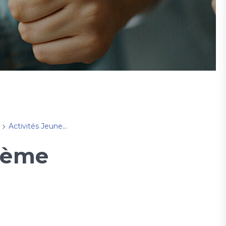
Activités Jeunesse
Parcours KT 3D
11ème