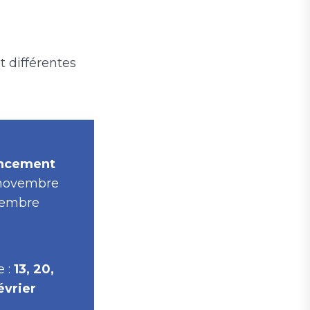
t différentes
ancement
 novembre
vembre
e :
13, 20,
évrier