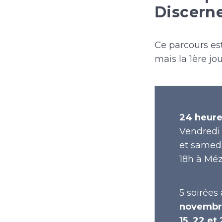
Discerne
Ce parcours est
mais la 1ère j
24 heur
Vendredi
et samed
18h à Méz
5 soirées
novembre
15, 22 et