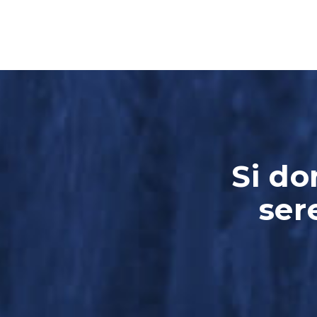
Si do
ser