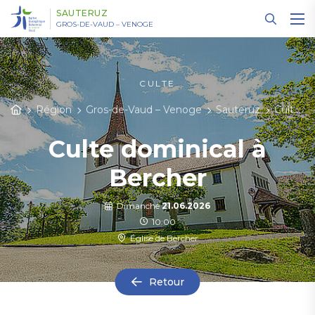
Panneau de gestion des cookies
SAUTERUZ
GROS-DE-VAUD – VENOGE
CULTE
Région
Gros-de-Vaud – Venoge
Sauteruz
Cultes et événements
Culte dominical à
Bercher
Dimanche
21.06.2026
10:00
Église de Bercher
Retour