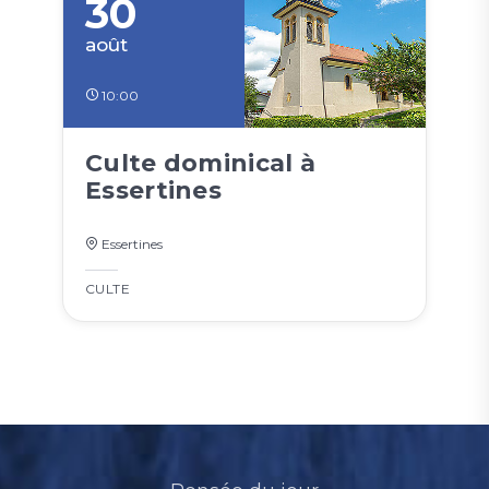
30
août
10:00
Culte dominical à
Essertines
Essertines
CULTE