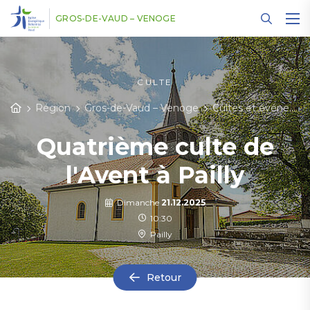
Panneau de gestion des cookies
GROS-DE-VAUD – VENOGE
CULTE
Région
Gros-de-Vaud – Venoge
Cultes et événements
Quatrième culte de
l'Avent à Pailly
Dimanche
21.12.2025
10:30
Pailly
Retour