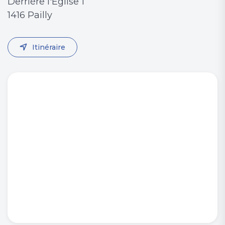
Derriére l'Eglise 1
1416 Pailly
Itinéraire