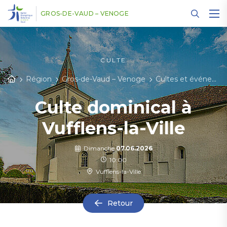
Panneau de gestion des cookies
GROS-DE-VAUD – VENOGE
CULTE
Région
Gros-de-Vaud – Venoge
Cultes et événements
Culte dominical à
Vufflens-la-Ville
Dimanche
07.06.2026
10:00
Vufflens-la-Ville
Retour