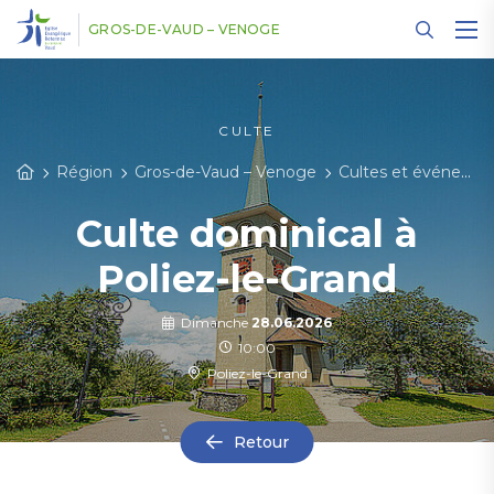
Panneau de gestion des cookies
GROS-DE-VAUD – VENOGE
CULTE
Région
Gros-de-Vaud – Venoge
Cultes et événements
Culte dominical à
Poliez-le-Grand
Dimanche
28.06.2026
10:00
Poliez-le-Grand
Retour