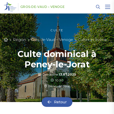
Panneau de gestion des cookies
GROS-DE-VAUD – VENOGE
CULTE
Région
Gros-de-Vaud – Venoge
Cultes et événements
Culte dominical à
Peney-le-Jorat
Dimanche
13.07.2025
10:30
Peney-le-Jorat
Retour