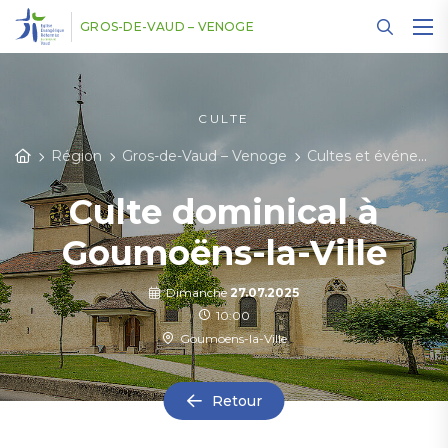
Panneau de gestion des cookies
GROS-DE-VAUD – VENOGE
CULTE
Région
Gros-de-Vaud – Venoge
Cultes et événements
Culte dominical à
Goumoëns-la-Ville
Dimanche
27.07.2025
10:00
Goumoens-la-Ville
Retour