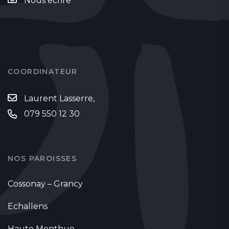
Nous écrire
COORDINATEUR
Laurent Lasserre,
079 550 12 30
NOS PAROISSES
Cossonay – Grancy
Echallens
Haute Menthue