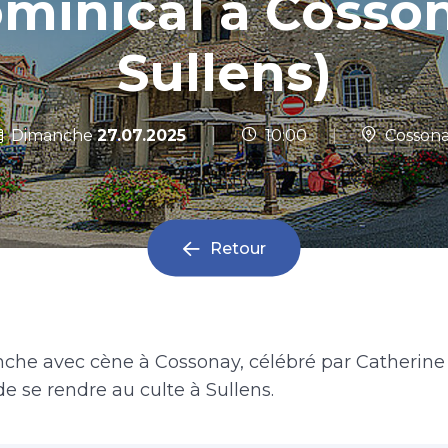
ominical à Cosson
Sullens)
|
Dimanche
27.07.2025
10:00
|
Cosson
Retour
che avec cène à Cossonay, célébré par Catherine N
de se rendre au culte à Sullens.