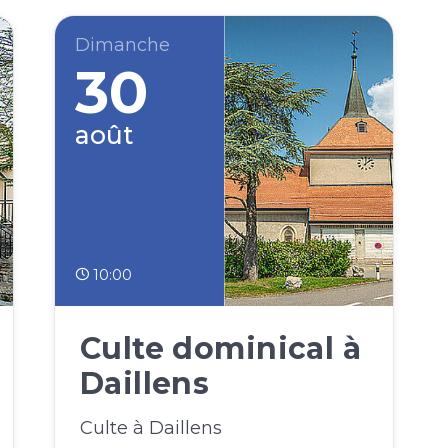
Dimanche
30
août
10:00
Culte dominical à
Daillens
Culte à Daillens