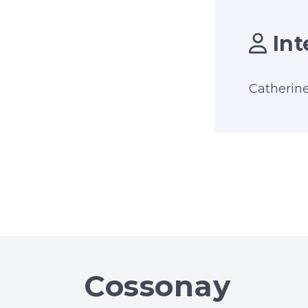
Int
Catherin
Cossonay