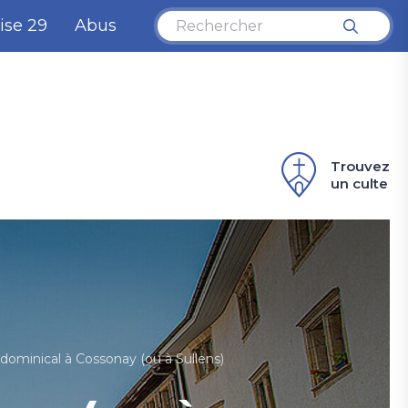
ise 29
Abus
Trouvez
un culte
U
v
d
l'
d
 dominical à Cossonay (ou à Sullens)
C
d