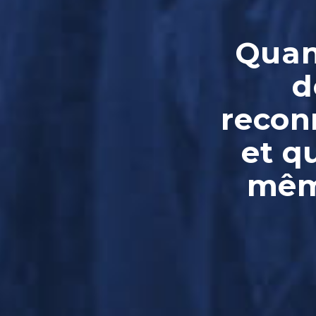
Quand
d
reconn
et q
même