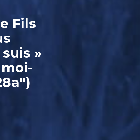
e Fils
us
 suis »
 moi-
28a")