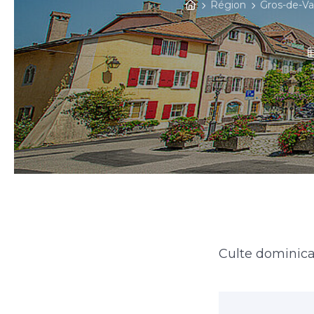
Région
Gros-de-V
Culte dominica