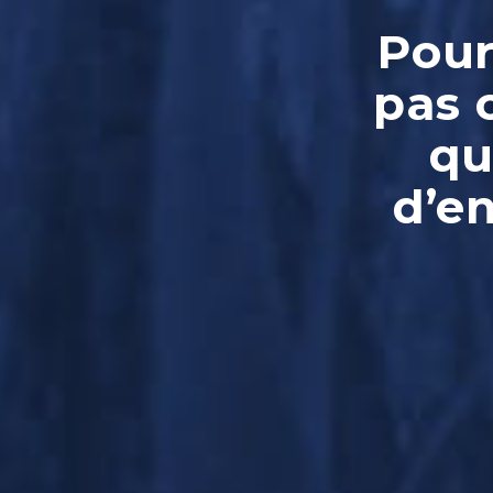
Pour
pas 
qu
d’e