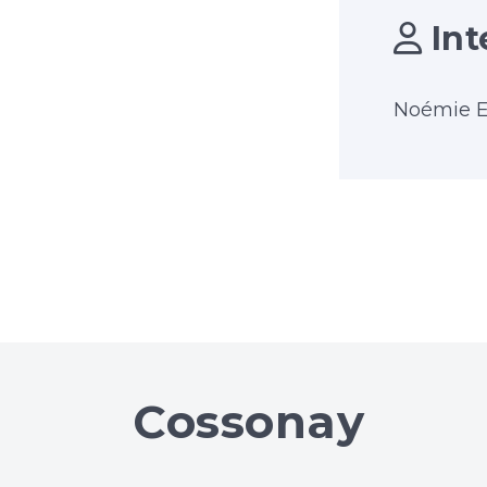
Int
Noémie 
Cossonay