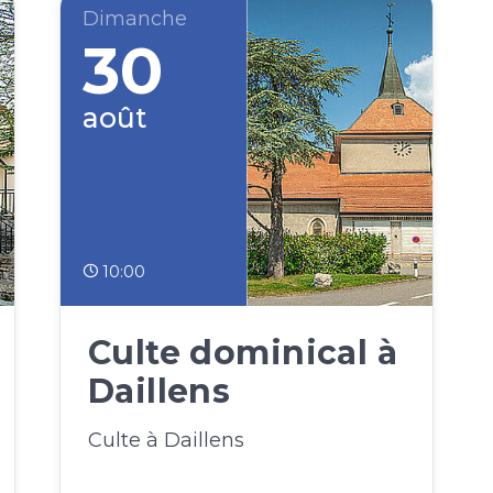
Dimanche
30
août
10:00
Culte dominical à
Daillens
Culte à Daillens