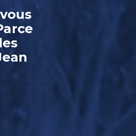
-vous
Parce
les
Jean