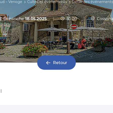
aud – Venoge
Cultes et événements
Détail des événement
|
Dimanche
18.05.2025
10:00
|
Cossona
Retour
l