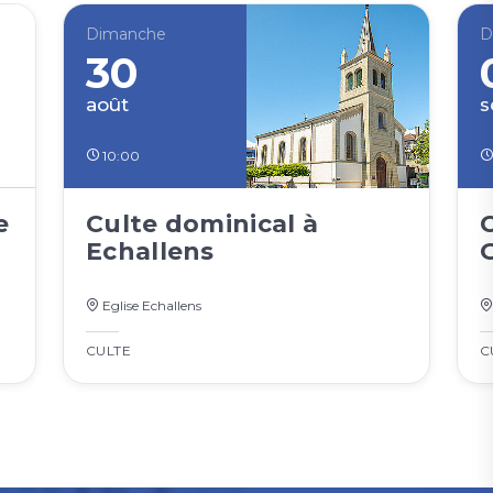
Dimanche
D
30
août
s
10:00
e
Culte dominical à
Echallens
Eglise Echallens
CULTE
C