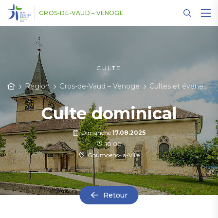
Panneau de gestion des cookies
GROS-DE-VAUD – VENOGE
CULTE
Région
Gros-de-Vaud – Venoge
Cultes et événements
Culte dominical
Dimanche
17.08.2025
10:00
Goumoens-la-Ville
Retour