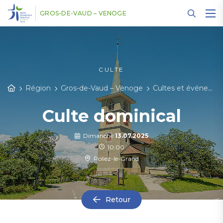
Panneau de gestion des cookies
GROS-DE-VAUD – VENOGE
CULTE
Région
Gros-de-Vaud – Venoge
Cultes et événements
Culte dominical
Dimanche
13.07.2025
10:00
Poliez-le-Grand
Retour