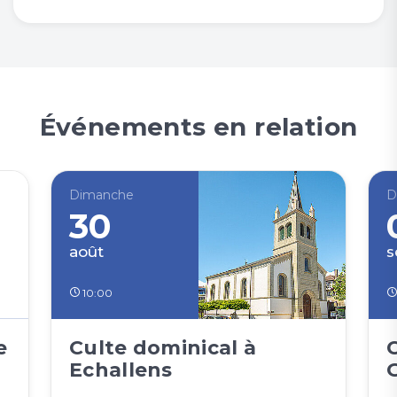
Événements en relation
Dimanche
D
30
août
s
10:00
e
Culte dominical à
Echallens