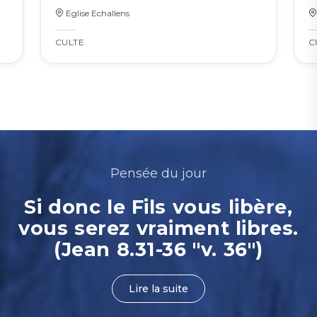
Eglise Echallens
CULTE
C
Pensée du jour
Si donc le Fils vous libère,
vous serez vraiment libres.
(Jean 8.31-36 "v. 36")
Lire la suite