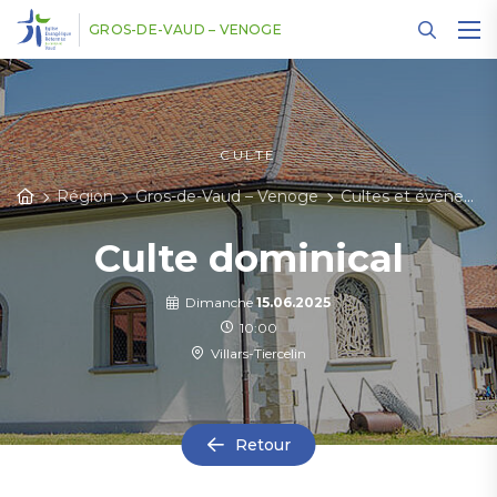
Panneau de gestion des cookies
GROS-DE-VAUD – VENOGE
CULTE
Région
Gros-de-Vaud – Venoge
Cultes et événements
Culte dominical
Dimanche
15.06.2025
10:00
Villars-Tiercelin
Retour