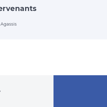
ervenants
 Agassis
y