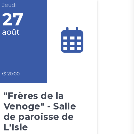
Jeudi
27
août
20:00
"Frères de la
Venoge" - Salle
de paroisse de
L'Isle