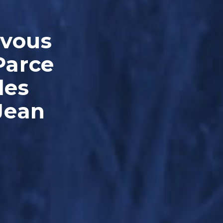
-vous
Parce
les
Jean