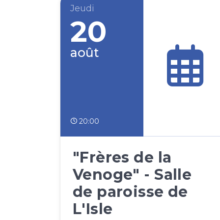
Jeudi
20
août
20:00
"Frères de la
Venoge" - Salle
de paroisse de
L'Isle