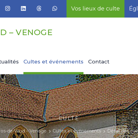
Vos lieux de culte
Égl
D – VENOGE
tualités
Cultes et événements
Contact
CULTE
ros-de-Vaud – Venoge
Cultes et événements
Détail des é