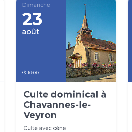
Dimanche
23
août
10:00
Culte dominical à
Chavannes-le-
Veyron
Culte avec cène