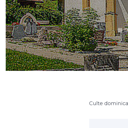
D
Culte dominica