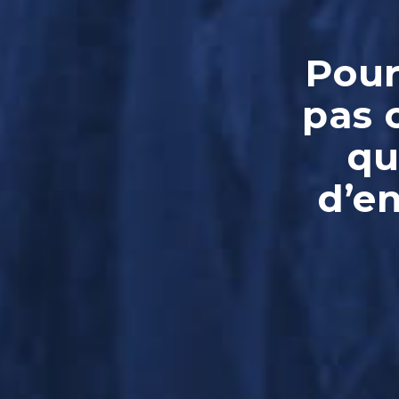
Pour
pas 
qu
d’e