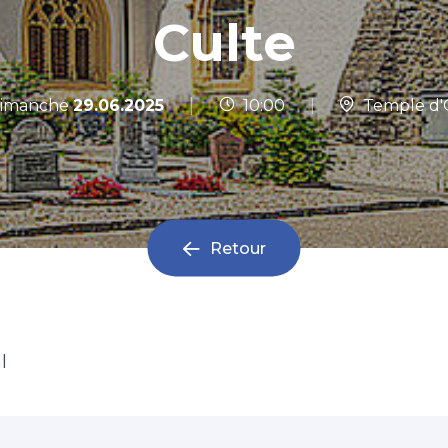
Culte
|
imanche
29.06.2025
10:00
|
Temple d'
Retour
l