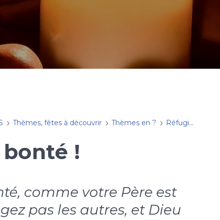
S
Thèmes, fêtes à découvrir
Thèmes en ?
Réfugié.e et bonté, un pari gagnant ?
 bonté !
nté, comme votre Père est
gez pas les autres, et Dieu