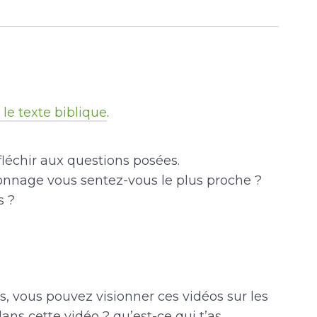
 le texte biblique
.
léchir aux questions posées.
sonnage vous sentez-vous le plus proche ?
s ?
ds, vous pouvez visionner ces vidéos sur les
dans cette vidéo ? qu’est-ce qui t’as