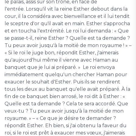
le palais, assis sur son trône, en face de
l'entrée. Lorsqu'il vit la reine Esther debout dans la
cour, il la considéra avec bienveillance et il lui tendit
le sceptre d'or qu'il avait en main. Esther s'approcha
et en toucha l'extrémité. Le roi lui demanda : « Que
se passe-t-il, reine Esther ? Quelle est ta demande ?
Tu peux avoir jusqu'à la moitié de mon royaume ! » –
« Si le roi le juge bon, répondit Esther, j'aimerais
qu'aujourd'hui même il vienne avec Haman au
banquet que je lui ai préparé. » Le roi envoya
immédiatement quelqu'un chercher Haman pour
exaucer le souhait d'Esther. Puis ils se rendirent
tous les deux au banquet qu'elle avait préparé. À la
fin de ce banquet bien arrosé, le roi dit à Esther : «
Quelle est ta demande ? Cela te sera accordé. Que
veux-tu ? Tu peux avoir jusqu'à la moitié de mon
royaume. » – « Ce que je désire te demander ?
répondit Esther. Eh bien, si j'ai obtenu la faveur du
roi, si le roi est prêt à exaucer mes vœux, j'aimerais