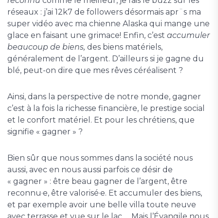
reconnu
comme le meilleur, je fais le buzz sur les
réseaux : j’ai 12k7 de followers désormais apr¨s ma
super vidéo avec ma chienne Alaska qui mange une
glace en faisant une grimace! Enfin, c’est
accumuler
beaucoup de biens,
des biens matériels,
généralement de l’argent. D’ailleurs si je gagne du
blé, peut-on dire que mes rêves céréalisent ?
Ainsi, dans la perspective de notre monde, gagner
c’est à la fois la richesse financière, le prestige social
et le confort matériel. Et pour les chrétiens, que
signifie « gagner » ?
Bien sûr que nous sommes dans la société nous
aussi, avec en nous aussi parfois ce désir de
« gagner » : être beau gagner de l’argent, être
reconnu·e, être valorisé·e. Et accumuler des biens,
et par exemple avoir une belle villa toute neuve
avec terrasse et vue sur le lac … Mais l’Évangile nous