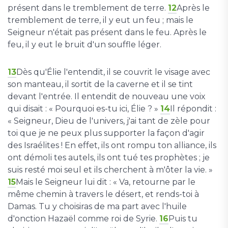
présent dans le tremblement de terre.
12
Après le
tremblement de terre, il y eut un feu ; mais le
Seigneur n'était pas présent dans le feu. Après le
feu, il y eut le bruit d'un souffle léger.
13
Dès qu'Élie l'entendit, il se couvrit le visage avec
son manteau, il sortit de la caverne et il se tint
devant l'entrée. Il entendit de nouveau une voix
qui disait : « Pourquoi es-tu ici, Élie ? »
14
Il répondit :
« Seigneur, Dieu de l'univers, j'ai tant de zèle pour
toi que je ne peux plus supporter la façon d'agir
des Israélites ! En effet, ils ont rompu ton alliance, ils
ont démoli tes autels, ils ont tué tes prophètes ; je
suis resté moi seul et ils cherchent à m'ôter la vie. »
15
Mais le Seigneur lui dit : « Va, retourne par le
même chemin à travers le désert, et rends-toi à
Damas. Tu y choisiras de ma part avec l'huile
d'onction Hazaël comme roi de Syrie.
16
Puis tu