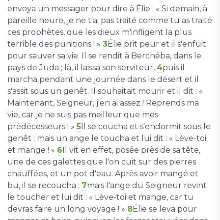
envoya un messager pour dire à Élie : « Si demain, à
pareille heure, je ne t'ai pas traité comme tu as traité
ces prophètes, que les dieux m'infligent la plus
terrible des punitions ! »
3
Élie prit peur et il s'enfuit
pour sauver sa vie. Il se rendit à Berchéba, dans le
pays de Juda ; là, il laissa son serviteur,
4
puis il
marcha pendant une journée dans le désert et il
s'assit sous un genêt. Il souhaitait mourir et il dit : «
Maintenant, Seigneur, j'en ai assez ! Reprends ma
vie, car je ne suis pas meilleur que mes
prédécesseurs ! »
5
Il se coucha et s'endormit sous le
genêt ; mais un ange le toucha et lui dit : « Lève-toi
et mange ! »
6
Il vit en effet, posée près de sa tête,
une de ces galettes que l'on cuit sur des pierres
chauffées, et un pot d'eau. Après avoir mangé et
bu, il se recoucha ;
7
mais l'ange du Seigneur revint
le toucher et lui dit : « Lève-toi et mange, car tu
devras faire un long voyage ! »
8
Élie se leva pour