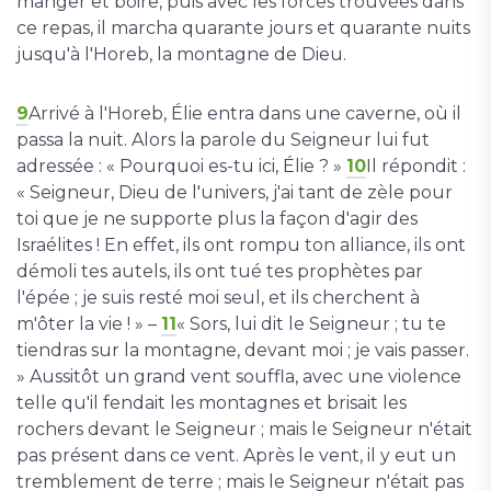
manger et boire, puis avec les forces trouvées dans
ce repas, il marcha quarante jours et quarante nuits
jusqu'à l'Horeb, la montagne de Dieu.
9
Arrivé à l'Horeb, Élie entra dans une caverne, où il
passa la nuit. Alors la parole du Seigneur lui fut
adressée : « Pourquoi es-tu ici, Élie ? »
10
Il répondit :
« Seigneur, Dieu de l'univers, j'ai tant de zèle pour
toi que je ne supporte plus la façon d'agir des
Israélites ! En effet, ils ont rompu ton alliance, ils ont
démoli tes autels, ils ont tué tes prophètes par
l'épée ; je suis resté moi seul, et ils cherchent à
m'ôter la vie ! » –
11
« Sors, lui dit le Seigneur ; tu te
tiendras sur la montagne, devant moi ; je vais passer.
» Aussitôt un grand vent souffla, avec une violence
telle qu'il fendait les montagnes et brisait les
rochers devant le Seigneur ; mais le Seigneur n'était
pas présent dans ce vent. Après le vent, il y eut un
tremblement de terre ; mais le Seigneur n'était pas