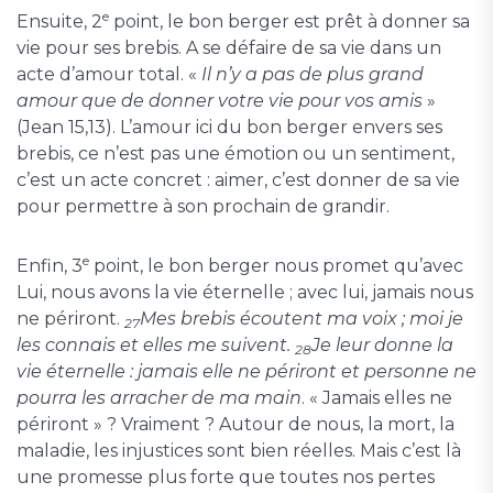
e
Ensuite, 2
point, le bon berger est prêt à donner sa
vie pour ses brebis. A se défaire de sa vie dans un
acte d’amour total. «
Il n’y a pas de plus grand
amour que de donner votre vie pour vos amis
»
(Jean 15,13). L’amour ici du bon berger envers ses
brebis, ce n’est pas une émotion ou un sentiment,
c’est un acte concret : aimer, c’est donner de sa vie
pour permettre à son prochain de grandir.
e
Enfin, 3
point, le bon berger nous promet qu’avec
Lui, nous avons la vie éternelle ; avec lui, jamais nous
ne périront.
Mes brebis écoutent ma voix ; moi je
27
les connais et elles me suivent.
Je leur donne la
28
vie éternelle : jamais elle ne périront et personne ne
pourra les arracher de ma main
. « Jamais elles ne
périront » ? Vraiment ? Autour de nous, la mort, la
maladie, les injustices sont bien réelles. Mais c’est là
une promesse plus forte que toutes nos pertes