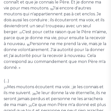
connaît et que je connais le Père. Et je donne ma
vie pour mes moutons.
J'ai encore d'autres
16
moutons qui n'appartiennent pas à cet enclos. Je
dois aussi les conduire ; ils écouteront ma voix, et ils
deviendront un seul troupeau avec un seul
berger.
C'est pour cette raison que le Père m'aime,
17
parce que je donne ma vie, pour ensuite la recevoir
à nouveau.
Personne ne me prend la vie, mais je la
18
donne volontairement. J'ai autorité pour la donner
et j'ai autorité pour la recevoir à nouveau. Cela
correspond au commandement que mon Père m'a
donné. »
(…)
Mes moutons écoutent ma voix ; je les connais et
27
ils me suivent.
Je leur donne la vie éternelle, ils ne
28
seront jamais perdus et personne ne les arrachera
de ma main.
Ce que mon Père m'a donné est plus
29
grand que tout et personne ne peut rien arracher