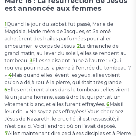
Marc 16 : La résurrection de Jésus
est annoncée aux femmes
1
Quand le jour du sabbat fut passé, Marie de
Magdala, Marie mère de Jacques, et Salomé
achetèrent des huiles parfumées pour aller
embaumer le corps de Jésus.
2
Le dimanche de
grand matin, au lever du soleil, elles se rendent au
tombeau.
3
Elles se disaient l'une à l'autre : « Qui
roulera pour nous la pierre à l'entrée du tombeau ?
»
4
Mais quand elles lèvent les yeux, elles voient
qu'on a déjà roulé la pierre, qui était très grande.
5
Elles entrèrent alors dans le tombeau ; elles virent
là un jeune homme, assis à droite, qui portait un
vêtement blanc, et elles furent effrayées.
6
Mais il
leur dit : « Ne soyez pas effrayées ! Vous cherchez
Jésus de Nazareth, le crucifié ; il est ressuscité, il
n'est pas ici. Voici l'endroit où on l'avait déposé.
7
Allez maintenant dire ceci à ses disciples et à Pierre