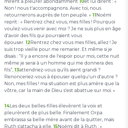
mirent à pleurer abondamment
10
et lui dirent : «
Non ! nous t'accompagnons. Avec toi, nous
retournerons auprès de ton peuple. »
11
Noémi
reprit : « Rentrez chez vous, mes filles ! Pourquoi
voulez-vous venir avec moi ? Je ne suis plus en âge
d'avoir des fils qui pourraient vous
épouser.
12
Rentrez chez vous mes filles, allez ! Je
suis trop vieille pour me remarier. Et même si je
disais : “Il y a encore de l'espoir pour moi, cette nuit
même je serai à un homme qui me donnera des
fils”,
13
attendriez-vous qu'ils aient grandi ?
Renonceriez-vous à épouser quelqu'un d'autre ?
Non, mes filles ! ma situation est plus amère que la
vôtre, car la main de Dieu s'est abattue sur moi. »
14
Les deux belles-filles élevèrent la voix et
pleurèrent de plus belle. Finalement Orpa
embrassa sa belle-mère avant de la quitter, mais
Ruth s'attacha à elle.
15
Noémi dit à Ruth : «