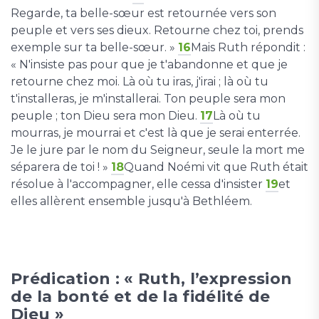
Regarde, ta belle-sœur est retournée vers son
peuple et vers ses dieux. Retourne chez toi, prends
exemple sur ta belle-sœur. »
16
Mais Ruth répondit :
« N'insiste pas pour que je t'abandonne et que je
retourne chez moi. Là où tu iras, j'irai ; là où tu
t'installeras, je m'installerai. Ton peuple sera mon
peuple ; ton Dieu sera mon Dieu.
17
Là où tu
mourras, je mourrai et c'est là que je serai enterrée.
Je le jure par le nom du Seigneur, seule la mort me
séparera de toi ! »
18
Quand Noémi vit que Ruth était
résolue à l'accompagner, elle cessa d'insister
19
et
elles allèrent ensemble jusqu'à Bethléem.
Prédication : « Ruth, l’expression
de la bonté et de la fidélité de
Dieu »