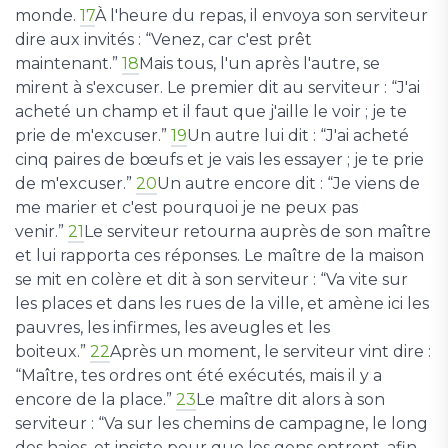
monde.
17
À l'heure du repas, il envoya son serviteur
dire aux invités : “Venez, car c'est prêt
maintenant.”
18
Mais tous, l'un après l'autre, se
mirent à s'excuser. Le premier dit au serviteur : “J'ai
acheté un champ et il faut que j'aille le voir ; je te
prie de m'excuser.”
19
Un autre lui dit : “J'ai acheté
cinq paires de bœufs et je vais les essayer ; je te prie
de m'excuser.”
20
Un autre encore dit : “Je viens de
me marier et c'est pourquoi je ne peux pas
venir.”
21
Le serviteur retourna auprès de son maître
et lui rapporta ces réponses. Le maître de la maison
se mit en colère et dit à son serviteur : “Va vite sur
les places et dans les rues de la ville, et amène ici les
pauvres, les infirmes, les aveugles et les
boiteux.”
22
Après un moment, le serviteur vint dire :
“Maître, tes ordres ont été exécutés, mais il y a
encore de la place.”
23
Le maître dit alors à son
serviteur : “Va sur les chemins de campagne, le long
des haies, et insiste pour que les gens entrent, afin