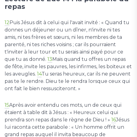
repas
12
Puis Jésus dit à celui qui l'avait invité : « Quand tu
donnes un déjeuner ou un dîner, n'invite ni tes
amis, ni tes frères et sœurs, ni les membres de ta
parenté, ni tes riches voisins ; car ils pourraient
t'inviter à leur tour et tu serais ainsi payé pour ce
que tu as donné.
13
Mais quand tu offres un repas
de fête, invite les pauvres, les infirmes, les boiteux et
les aveugles.
14
Tu seras heureux, car ils ne peuvent
pas te le rendre. Dieu te le rendra lorsque ceux qui
ont fait le bien ressusciteront. »
15
Après avoir entendu ces mots, un de ceux qui
étaient à table dit à Jésus : « Heureux celui qui
prendra son repas dans le règne de Dieu ! »
16
Jésus
lui raconta cette parabole : « Un homme offrit un
grand repas auquel il invita beaucoup de