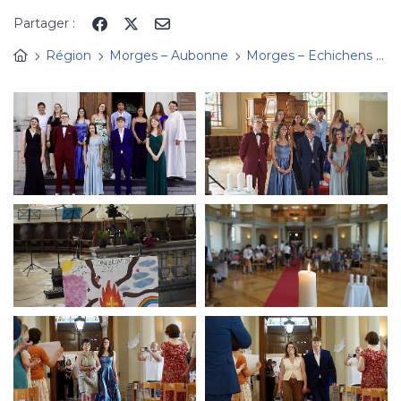
Panneau de gestion des cookies
Partager :
Région
Morges – Aubonne
Morges – Echichens
A