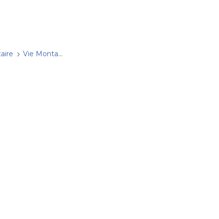
aire
Vie Montante
Rallye Intercommunautaire