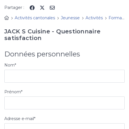
Panneau de gestion des cookies
Partager :
Activités cantonales
Jeunesse
Activités
Formations JACK
JACK S Cuisine - Questionnaire
satisfaction
Données personnelles
Nom
*
Prénom
*
Adresse e-mail
*